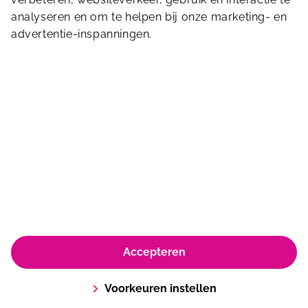
analyseren en om te helpen bij onze marketing- en
advertentie-inspanningen.
Jan van Galenstraat 315
1056 CB
Amsterdam
020-6188911
info.mercator@sportfondsen.nl
© Koninklijke Sportfondsen 2026
Privacyverklaring & policy
Huisregels & Algemene voorwaarden
Accepteren
Voorkeuren instellen